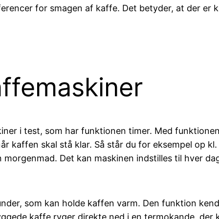
ferencer for smagen af kaffe. Det betyder, at der er
affemaskiner
ner i test, som har funktionen timer. Med funktionen 
 kaffen skal stå klar. Så står du for eksempel op kl. 6
 din morgenmad. Det kan maskinen indstilles til hver d
e under, som kan holde kaffen varm. Den funktion ke
ede kaffe ryger direkte ned i en termokande, der ka