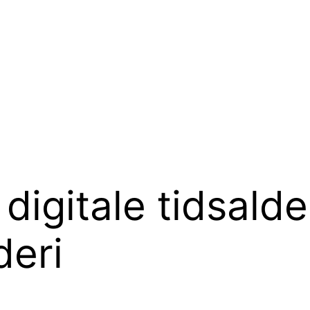
digitale tidsalder
deri