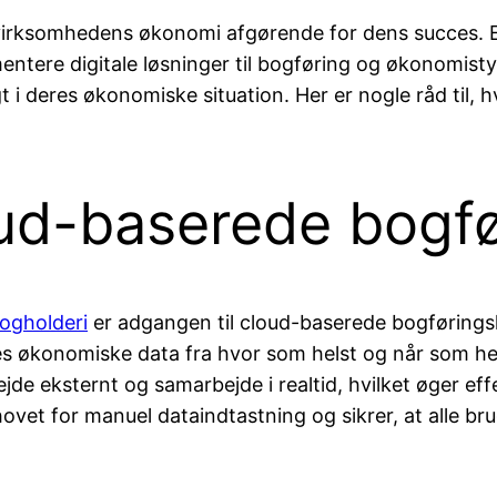
af virksomhedens økonomi afgørende for dens succes. E
ementere digitale løsninger til bogføring og økonomis
 i deres økonomiske situation. Her er nogle råd til,
ud-baserede bogfø
bogholderi
er adgangen til cloud-baserede bogførings
s økonomiske data fra hvor som helst og når som hels
 eksternt og samarbejde i realtid, hvilket øger effekt
vet for manuel dataindtastning og sikrer, at alle b