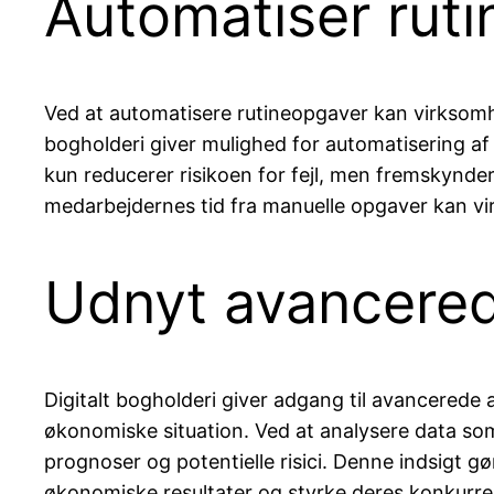
Automatiser rut
Ved at automatisere rutineopgaver kan virksomhe
bogholderi giver mulighed for automatisering af
kun reducerer risikoen for fejl, men fremskynde
medarbejdernes tid fra manuelle opgaver kan vi
Udnyt avancered
Digitalt bogholderi giver adgang til avancerede
økonomiske situation. Ved at analysere data so
prognoser og potentielle risici. Denne indsigt g
økonomiske resultater og styrke deres konkurre