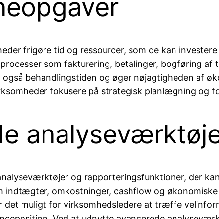
ineopgaver
der frigøre tid og ressourcer, som de kan investere i
 processer som fakturering, betalinger, bogføring af 
r også behandlingstiden og øger nøjagtigheden af øk
rksomheder fokusere på strategisk planlægning og fo
e analyseværktøje
 analyseværktøjer og rapporteringsfunktioner, der k
m indtægter, omkostninger, cashflow og økonomiske n
ør det muligt for virksomhedsledere at træffe velinf
nceposition. Ved at udnytte avancerede analyseværkt