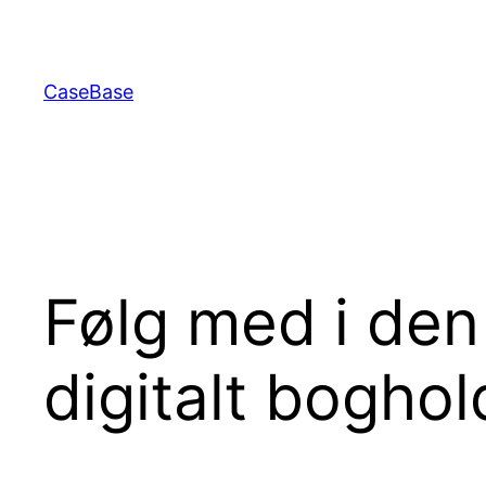
Spring
til
indhold
CaseBase
Følg med i den 
digitalt boghol