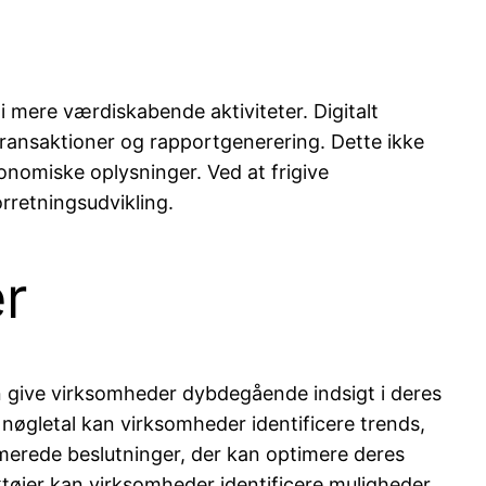
 mere værdiskabende aktiviteter. Digitalt
transaktioner og rapportgenerering. Dette ikke
onomiske oplysninger. Ved at frigive
rretningsudvikling.
r
an give virksomheder dybdegående indsigt i deres
øgletal kan virksomheder identificere trends,
ormerede beslutninger, der kan optimere deres
øjer kan virksomheder identificere muligheder