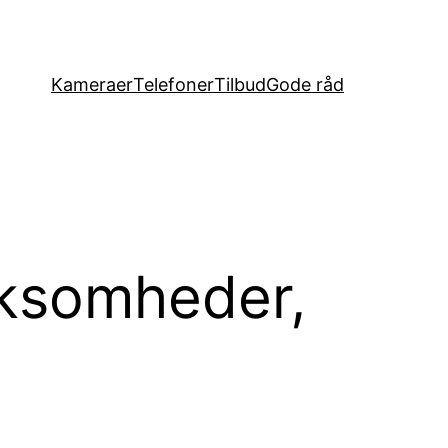
Kameraer
Telefoner
Tilbud
Gode råd
irksomheder,