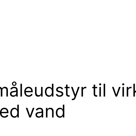
måleudstyr til v
med vand