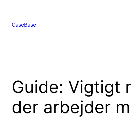
Spring
til
indhold
CaseBase
Guide: Vigtigt 
der arbejder 