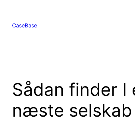
Spring
til
indhold
CaseBase
Sådan finder I 
næste selskab