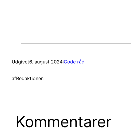
Udgivet
6. august 2024
i
Gode råd
af
Redaktionen
Kommentarer