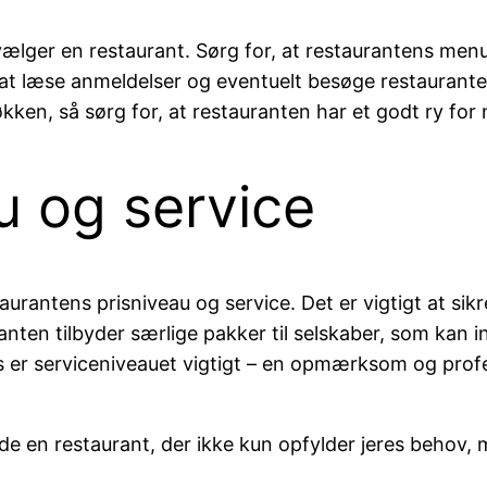
 vælger en restaurant. Sørg for, at restaurantens men
at læse anmeldelser og eventuelt besøge restaurant
køkken, så sørg for, at restauranten har et godt ry fo
u og service
aurantens prisniveau og service. Det er vigtigt at sikr
anten tilbyder særlige pakker til selskaber, som kan 
es er serviceniveauet vigtigt – en opmærksom og prof
finde en restaurant, der ikke kun opfylder jeres beh