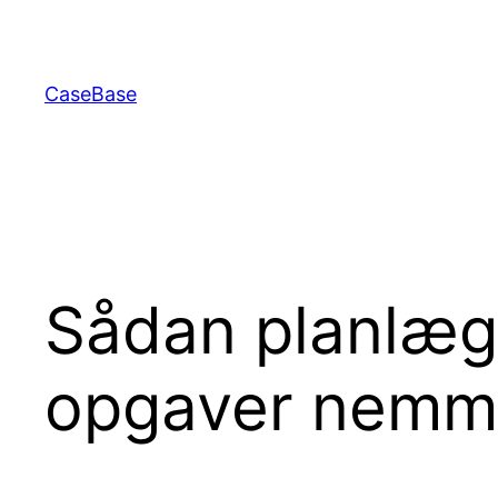
Spring
til
indhold
CaseBase
Sådan planlæg
opgaver nemm