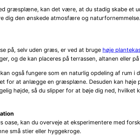
ed græsplæne, kan det være, at du stadig skabe et u
give dig den ønskede atmosfære og naturfornemmelse. 
e på, selv uden græs, er ved at bruge
høje planteka
er, og de kan placeres på terrassen, altanen eller på
 kan også fungere som en naturlig opdeling af rum i 
et for at anlægge en græsplæne. Desuden kan høje pla
elig højde, så du slipper for at bøje dig ned, hvilket
iation
 oase, kan du overveje at eksperimentere med forskel
anne små stier eller hyggekroge.