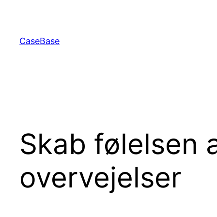
Spring
til
indhold
CaseBase
Skab følelsen 
overvejelser