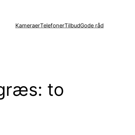
Kameraer
Telefoner
Tilbud
Gode råd
græs: to